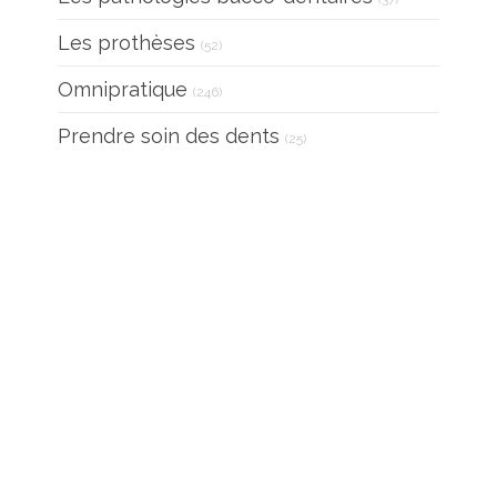
Articles Count
Les prothèses
(52)
Articles Count
Omnipratique
(246)
Articles Count
Prendre soin des dents
(25)