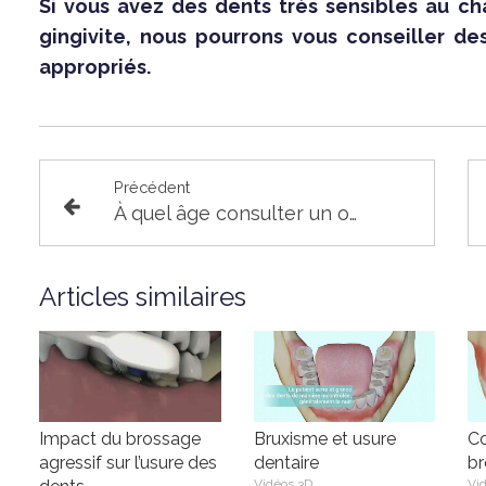
Si vous avez des dents très sensibles au c
gingivite, nous pourrons vous conseiller d
appropriés.
Précédent
À quel âge consulter un orthodontiste ?
Articles similaires
Impact du brossage
Bruxisme et usure
C
agressif sur l’usure des
dentaire
br
Vidéos 3D
Vi