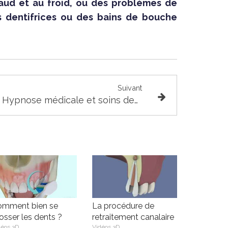
haud et au froid, ou des problèmes de
es dentifrices ou des bains de bouche
Suivant
Hypnose médicale et soins dentaires
omment bien se
La procédure de
osser les dents ?
retraitement canalaire
déos 3D
Vidéos 3D