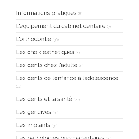
Articles Count
Informations pratiques
(8)
Articles Count
L'équipement du cabinet dentaire
(7)
Articles Count
L'orthodontie
(36)
Articles Count
Les choix esthétiques
(8)
Articles Count
Les dents chez l'adulte
(6)
Les dents de l’enfance à l’adolescence
Articles Count
(14)
Articles Count
Les dents et la santé
(27)
Articles Count
Les gencives
(33)
Articles Count
Les implants
(34)
Articles Count
Les pathologies bucco-dentaires
(37)