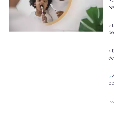
re
>
D
de
>
D
de
>
À
pp
(pp