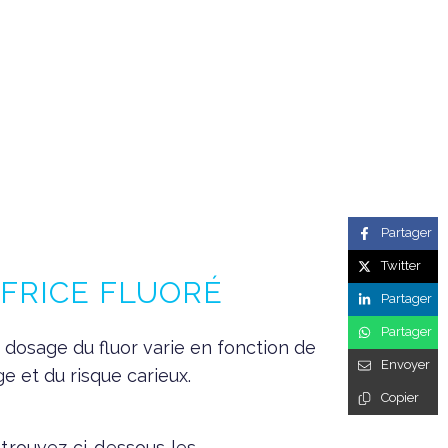
Partager
Twitter
FRICE FLUORÉ
Partager
Partager
 dosage du fluor varie en fonction de
Envoyer
âge et du risque carieux.
Copier
trouvez ci-dessous les