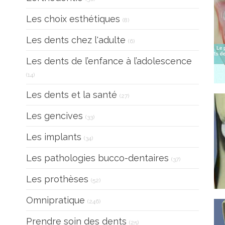
Articles Count
Les choix esthétiques
(8)
Articles Count
Les dents chez l'adulte
(6)
Les dents de l’enfance à l’adolescence
Articles Count
(14)
Articles Count
Les dents et la santé
(27)
Articles Count
Les gencives
(33)
Articles Count
Les implants
(34)
Articles Count
Les pathologies bucco-dentaires
(37)
Articles Count
Les prothèses
(52)
Articles Count
Omnipratique
(246)
Articles Count
Prendre soin des dents
(25)