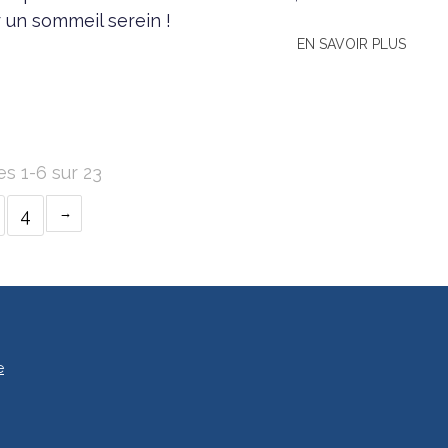
 un sommeil serein !
EN SAVOIR PLUS
es 1-6 sur 23
4
e