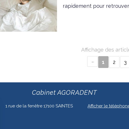
rapidement pour retrouver
Affichage des articl
1
2
3
Cabinet AGORADENT
1 rue de la fenêtre
17100
SAINTES
Afficher le téléphon