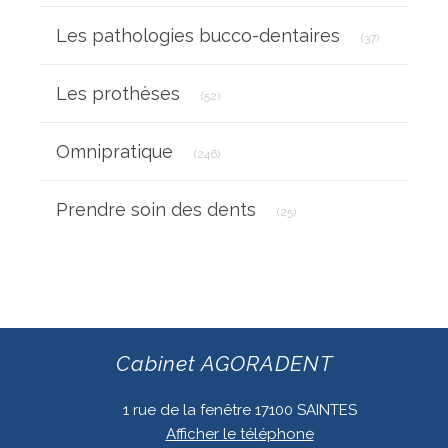
Articles Cou
Les pathologies bucco-dentaires
(37)
Articles Count
Les prothèses
(52)
Articles Count
Omnipratique
(246)
Articles Count
Prendre soin des dents
(25)
Cabinet AGORADENT
1 rue de la fenêtre
17100
SAINTES
Afficher le téléphone