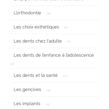
Articles Count
L'orthodontie
(36)
Articles Count
Les choix esthétiques
(8)
Articles Count
Les dents chez l'adulte
(6)
Les dents de l’enfance à l’adolescence
Articles Count
(14)
Articles Count
Les dents et la santé
(27)
Articles Count
Les gencives
(33)
Articles Count
Les implants
(34)