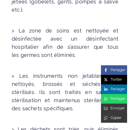
jetées (gobelets, gants,
pompes à salive
etc.).
> La zone de soins est nettoyée et
désinfectée avec un
désinfectant
hospitalier afin de s’assurer que tous
les
germes sont éliminés.
Partager
> Les instruments non jetables sont
Twitter
nettoyés, brossés et
séchés puis
Partager
stérilisés. Ils sont traités en salle de
Partager
stérilisation
et maintenus stériles dans
des sachets spécifiques.
Envoyer
Copier
> Les déchets sont triés, puis éliminés