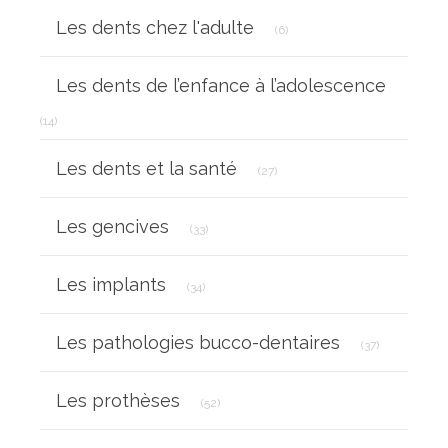
Articles Count
Les dents chez l'adulte
(6)
Les dents de l’enfance à l’adolescence
Articles Count
(14)
Articles Count
Les dents et la santé
(27)
Articles Count
Les gencives
(33)
Articles Count
Les implants
(34)
Articles Cou
Les pathologies bucco-dentaires
(37)
Articles Count
Les prothèses
(52)
Articles Count