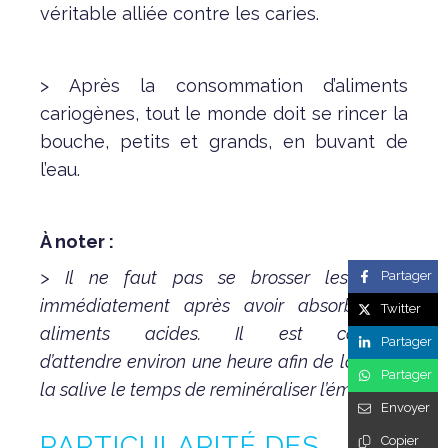
véritable alliée contre les caries.
> Après la consommation d’aliments
cariogènes, tout le monde doit se rincer la
bouche, petits et grands, en buvant de
l’eau.
À noter :
> Il ne faut pas se brosser les dents
Partager
immédiatement après avoir absorbé des
Twitter
aliments acides. Il est conseillé
Partager
d’attendre environ une heure afin de laisser à
Partager
la salive le temps de reminéraliser l’émail.
Envoyer
PARTICULARITÉ DES
Copier