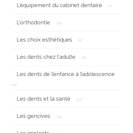
Articles Coun
L'équipement du cabinet dentaire
(7)
Articles Count
L'orthodontie
(36)
Articles Count
Les choix esthétiques
(8)
Articles Count
Les dents chez l'adulte
(6)
Les dents de l’enfance à l’adolescence
Articles Count
(14)
Articles Count
Les dents et la santé
(27)
Articles Count
Les gencives
(33)
Articles Count