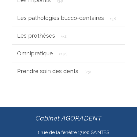
Les implants
(34)
Articles Cou
Les pathologies bucco-dentaires
(37)
Articles Count
Les prothèses
(52)
Articles Count
Omnipratique
(246)
Articles Count
Prendre soin des dents
(25)
Cabinet AGORADENT
1 rue de la fenêtre
17100
SAINTES