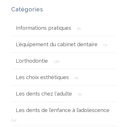
Catégories
Articles Count
Informations pratiques
(8)
Articles Coun
L'équipement du cabinet dentaire
(7)
Articles Count
L'orthodontie
(36)
Articles Count
Les choix esthétiques
(8)
Articles Count
Les dents chez l'adulte
(6)
Les dents de l’enfance à l’adolescence
Articles Count
(14)