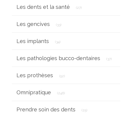
Articles Count
Les dents et la santé
(27)
Articles Count
Les gencives
(33)
Articles Count
Les implants
(34)
Articles Cou
Les pathologies bucco-dentaires
(37)
Articles Count
Les prothèses
(52)
Articles Count
Omnipratique
(246)
Articles Count
Prendre soin des dents
(25)