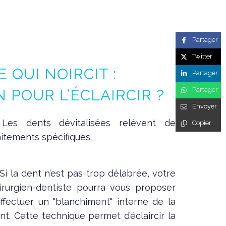
Partager
Twitter
E QUI NOIRCIT :
Partager
Partager
 POUR L’ÉCLAIRCIR ?
Envoyer
Les dents dévitalisées relèvent de
Copier
aitements spécifiques.
Si la dent n’est pas trop délabrée, votre
irurgien-dentiste pourra vous proposer
effectuer un "blanchiment" interne de la
nt. Cette technique permet d’éclaircir la