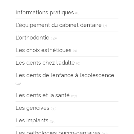
Articles Count
Informations pratiques
(8)
Articles Count
L'équipement du cabinet dentaire
(7)
Articles Count
L'orthodontie
(36)
Articles Count
Les choix esthétiques
(8)
Articles Count
Les dents chez l'adulte
(6)
Les dents de l’enfance à l’adolescence
Articles Count
(14)
Articles Count
Les dents et la santé
(27)
Articles Count
Les gencives
(33)
Articles Count
Les implants
(34)
Articles Count
Les pathologies bucco-dentaires
(37)