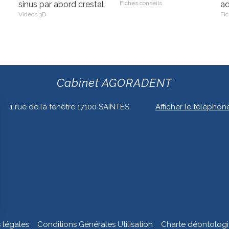
sinus par abord crestal
Fiches conseils
ad
Vidéos 3D
Fic
Cabinet AGORADENT
1 rue de la fenêtre
17100
SAINTES
Afficher le téléphon
 légales
Conditions Générales Utilisation
Charte déontolog