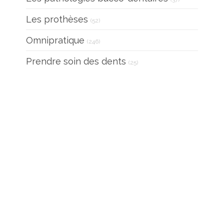
Articles Count
Les prothèses
(52)
Articles Count
Omnipratique
(246)
Articles Count
Prendre soin des dents
(25)