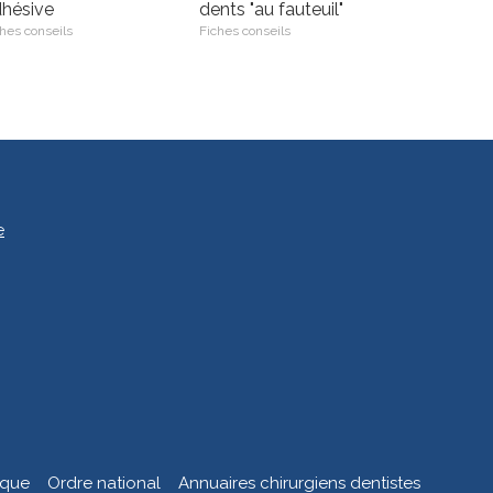
hésive
dents "au fauteuil"
hes conseils
Fiches conseils
e
ique
Ordre national
Annuaires chirurgiens dentistes