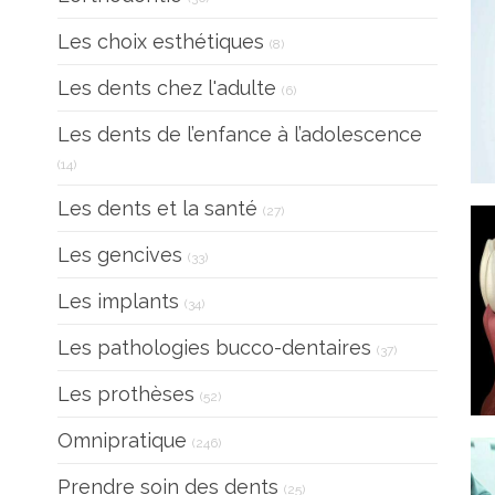
Articles Count
Les choix esthétiques
(8)
Articles Count
Les dents chez l'adulte
(6)
Les dents de l’enfance à l’adolescence
Articles Count
(14)
Articles Count
Les dents et la santé
(27)
Articles Count
Les gencives
(33)
Articles Count
Les implants
(34)
Articles Count
Les pathologies bucco-dentaires
(37)
Articles Count
Les prothèses
(52)
Articles Count
Omnipratique
(246)
Articles Count
Prendre soin des dents
(25)