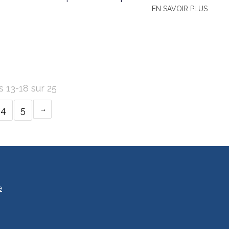
EN SAVOIR PLUS
s 13-18 sur 25
4
5
e