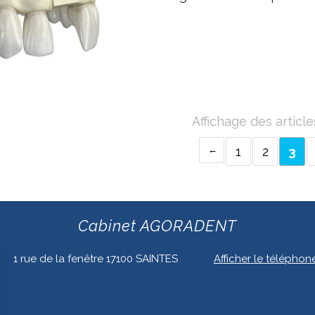
Affichage des article
1
2
3
Cabinet AGORADENT
1 rue de la fenêtre
17100
SAINTES
Afficher le téléphon