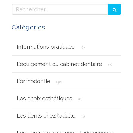
Rechercher
Catégories
Articles Count
Informations pratiques
(8)
Articles Coun
L'équipement du cabinet dentaire
(7)
Articles Count
L'orthodontie
(36)
Articles Count
Les choix esthétiques
(8)
Articles Count
Les dents chez l'adulte
(6)
Les dents de l’enfance à l’adolescence