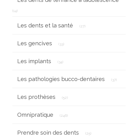
Articles Count
(14)
Articles Count
Les dents et la santé
(27)
Articles Count
Les gencives
(33)
Articles Count
Les implants
(34)
Articles Cou
Les pathologies bucco-dentaires
(37)
Articles Count
Les prothèses
(52)
Articles Count
Omnipratique
(246)
Articles Count
Prendre soin des dents
(25)