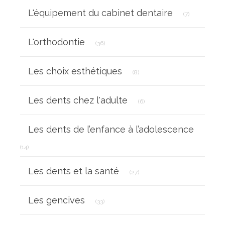
Articles Coun
L'équipement du cabinet dentaire
(7)
Articles Count
L'orthodontie
(36)
Articles Count
Les choix esthétiques
(8)
Articles Count
Les dents chez l'adulte
(6)
Les dents de l’enfance à l’adolescence
Articles Count
(14)
Articles Count
Les dents et la santé
(27)
Articles Count
Les gencives
(33)
Articles Count