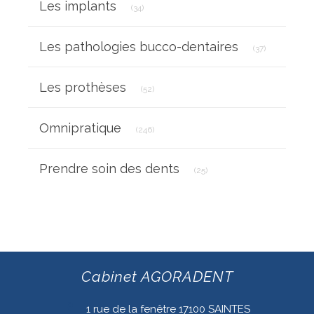
Les implants
(34)
Articles Cou
Les pathologies bucco-dentaires
(37)
Articles Count
Les prothèses
(52)
Articles Count
Omnipratique
(246)
Articles Count
Prendre soin des dents
(25)
Cabinet AGORADENT
1 rue de la fenêtre
17100
SAINTES