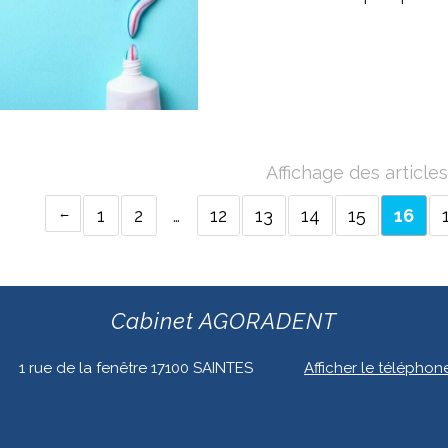
Affichage des article
1
2
…
12
13
14
15
16
Cabinet AGORADENT
1 rue de la fenêtre
17100
SAINTES
Afficher le téléphon