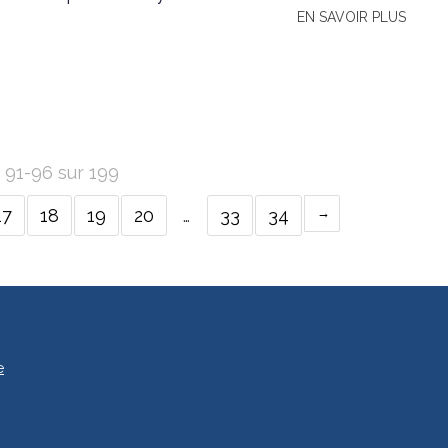
EN SAVOIR PLUS
s 91-96 sur 199
17
18
19
20
…
33
34
e