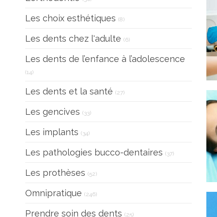
Articles Count
Les choix esthétiques
(8)
Articles Count
Les dents chez l'adulte
(6)
Les dents de l’enfance à l’adolescence
Articles Count
(14)
Articles Count
Les dents et la santé
(27)
Articles Count
Les gencives
(33)
Articles Count
Les implants
(34)
Articles Count
Les pathologies bucco-dentaires
(37)
Articles Count
Les prothèses
(52)
Articles Count
Omnipratique
(246)
Articles Count
Prendre soin des dents
(25)